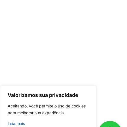
Valorizamos sua privacidade
Já é nosso
cliente?
Aceitando, você permite o uso de cookies 
Baixe o aplicativo em seu celular e
para melhorar sua experiência.
acompanhe o andamento do seu
Leia mais
projeto