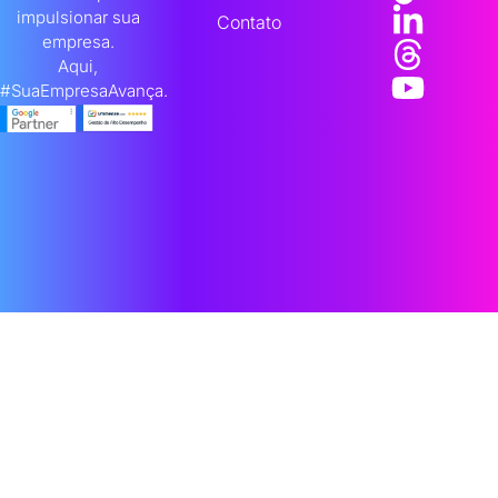
impulsionar sua
Contato
empresa.
Aqui,
#SuaEmpresaAvança.