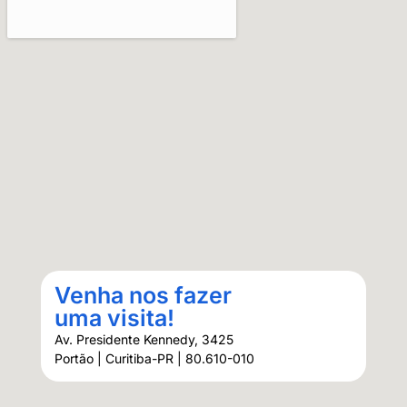
Venha nos fazer
uma visita!
Av. Presidente Kennedy, 3425
Portão | Curitiba-PR | 80.610-010