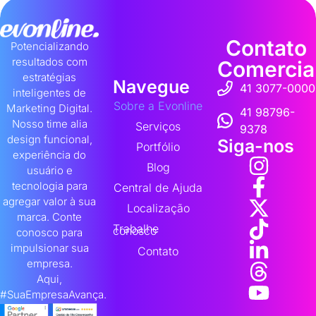
Contato
Potencializando
resultados com
Comercia
estratégias
Navegue
41 3077-0000
inteligentes de
Sobre a Evonline
Marketing Digital.
41 98796-
Nosso time alia
Serviços
9378
design funcional,
Siga-nos
Portfólio
experiência do
Blog
usuário e
tecnologia para
Central de Ajuda
agregar valor à sua
Localização
marca. Conte
Trabalhe
conosco
conosco para
impulsionar sua
Contato
empresa.
Aqui,
#SuaEmpresaAvança.