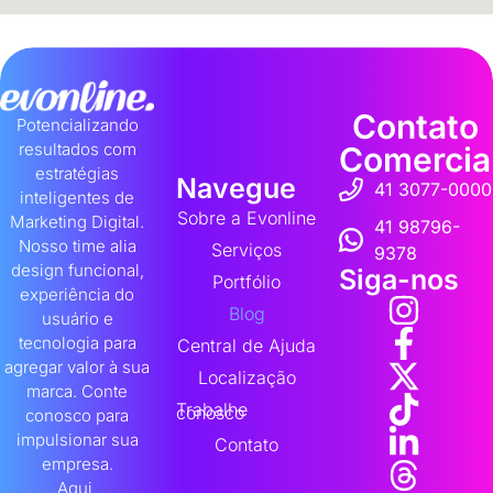
Contato
Potencializando
resultados com
Comercia
estratégias
Navegue
41 3077-0000
inteligentes de
Sobre a Evonline
Marketing Digital.
41 98796-
Nosso time alia
Serviços
9378
design funcional,
Siga-nos
Portfólio
experiência do
Blog
usuário e
tecnologia para
Central de Ajuda
agregar valor à sua
Localização
marca. Conte
Trabalhe
conosco
conosco para
impulsionar sua
Contato
empresa.
Aqui,