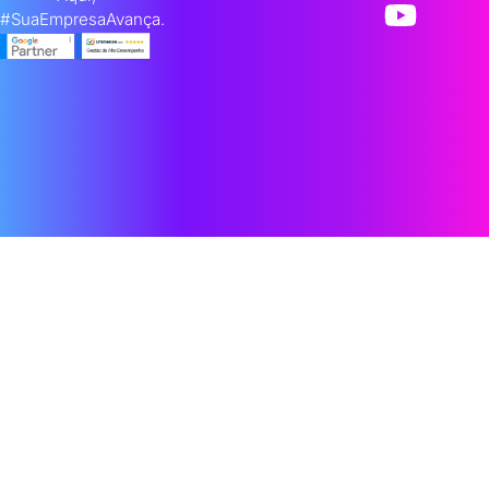
#SuaEmpresaAvança.