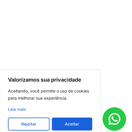
Valorizamos sua privacidade
Já é nosso
cliente?
Aceitando, você permite o uso de cookies 
para melhorar sua experiência.
Baixe o aplicativo em seu celular e
acompanhe o andamento do seu
Leia mais
projeto
Rejeitar
Aceitar