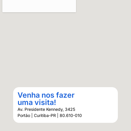
Venha nos fazer
uma visita!
Av. Presidente Kennedy, 3425
Portão | Curitiba-PR | 80.610-010