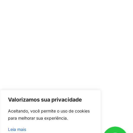
Valorizamos sua privacidade
Já é nosso
cliente?
Aceitando, você permite o uso de cookies 
Baixe o aplicativo em seu celular e
para melhorar sua experiência.
acompanhe o andamento do seu
Leia mais
projeto