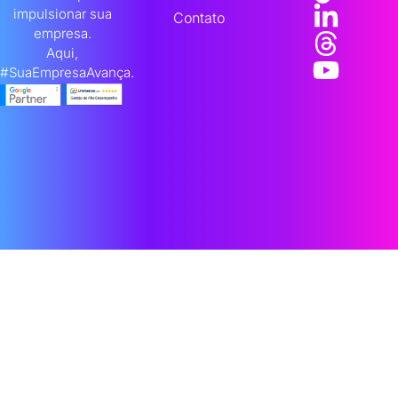
impulsionar sua
Contato
empresa.
Aqui,
#SuaEmpresaAvança.