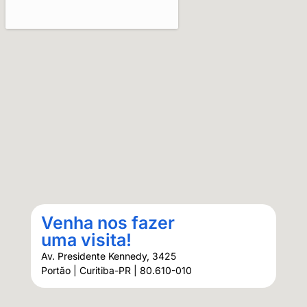
Venha nos fazer
uma visita!
Av. Presidente Kennedy, 3425
Portão | Curitiba-PR | 80.610-010