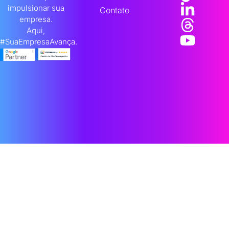
impulsionar sua
Contato
empresa.
Aqui,
#SuaEmpresaAvança.