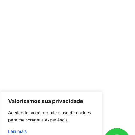
Valorizamos sua privacidade
Já é nosso
cliente?
Aceitando, você permite o uso de cookies 
Baixe o aplicativo em seu celular e
para melhorar sua experiência.
acompanhe o andamento do seu
Leia mais
projeto