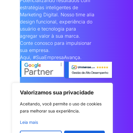
Potencializando resultados com
estratégias inteligentes de
Marketing Digital. Nosso time alia
design funcional, experiência do
usuário e tecnologia para
agregar valor à sua marca.
Conte conosco para impulsionar
sua empresa.
Aqui, #SuaEmpresaAvança.
Valorizamos sua privacidade
Aceitando, você permite o uso de cookies 
para melhorar sua experiência.
Leia mais