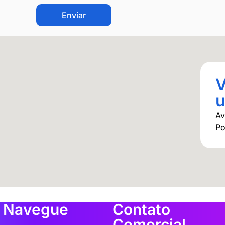
CAPTCHA
V
u
Av
Po
Navegue
Contato
Comercial