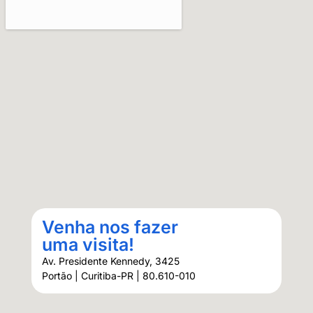
Venha nos fazer
uma visita!
Av. Presidente Kennedy, 3425
Portão | Curitiba-PR | 80.610-010