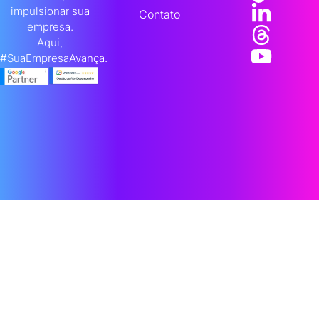
impulsionar sua
Contato
empresa.
Aqui,
#SuaEmpresaAvança.