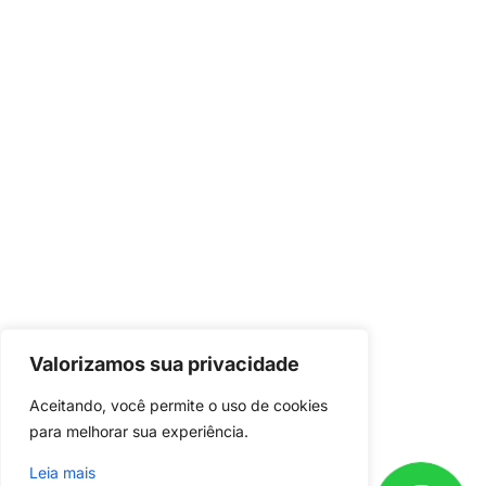
Valorizamos sua privacidade
Já é nosso
cliente?
Aceitando, você permite o uso de cookies 
Baixe o aplicativo em seu celular e
para melhorar sua experiência.
acompanhe o andamento do seu
Leia mais
projeto