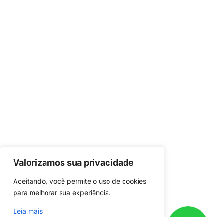
Valorizamos sua privacidade
Já é nosso
cliente?
Aceitando, você permite o uso de cookies 
Baixe o aplicativo em seu celular e
para melhorar sua experiência.
acompanhe o andamento do seu
Leia mais
projeto