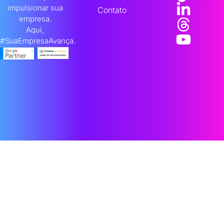
impulsionar sua
Contato
empresa.
Aqui,
#SuaEmpresaAvança.