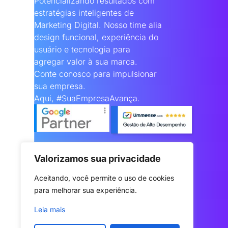
Potencializando resultados com
estratégias inteligentes de
Marketing Digital. Nosso time alia
design funcional, experiência do
usuário e tecnologia para
agregar valor à sua marca.
Conte conosco para impulsionar
sua empresa.
Aqui, #SuaEmpresaAvança.
Valorizamos sua privacidade
Aceitando, você permite o uso de cookies 
para melhorar sua experiência.
Leia mais