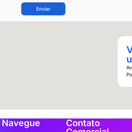
CAPTCHA
V
u
Av
Po
Navegue
Contato
Comercial