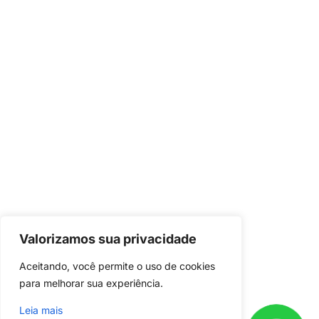
Valorizamos sua privacidade
Já é nosso
cliente?
Aceitando, você permite o uso de cookies 
Baixe o aplicativo em seu celular e
para melhorar sua experiência.
acompanhe o andamento do seu
Leia mais
projeto