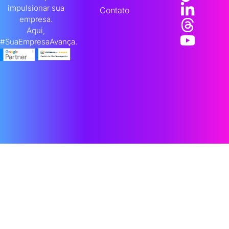
impulsionar sua
Contato
empresa.
Aqui,
#SuaEmpresaAvança.