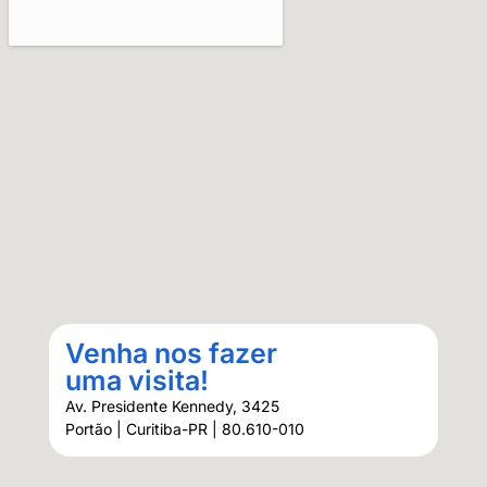
Venha nos fazer
uma visita!
Av. Presidente Kennedy, 3425
Portão | Curitiba-PR | 80.610-010