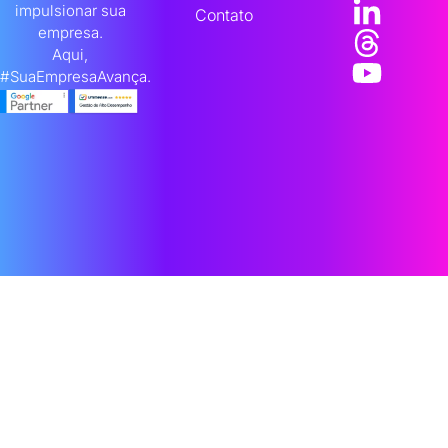
impulsionar sua
Contato
empresa.
Aqui,
#SuaEmpresaAvança.