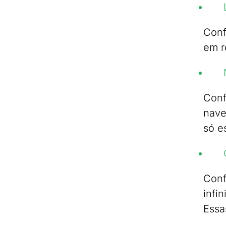
Conf
em r
Conf
nave
só e
Conf
infi
Essa