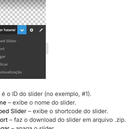
 é o ID do slider (no exemplo, #1).
me
– exibe o nome do slider.
ed Slider
– exibe o shortcode do slider.
ort
– faz o download do slider em arquivo .zip.
gar
– apaga o slider.