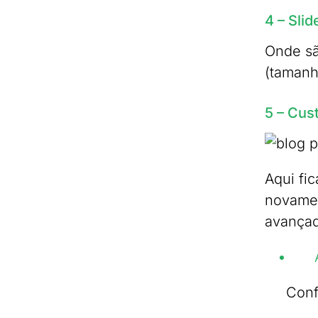
4 – Slid
Onde sã
(tamanh
5 – Cus
Aqui fi
novamen
avançad
Conf