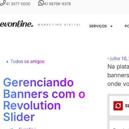
41 3077-0000
41 98796-9378
SERVIÇOS
P
•
julho 10,
Todos os artigos
Na plat
banners
Gerenciando
onde vo
Banners com o
Revolution
Slider