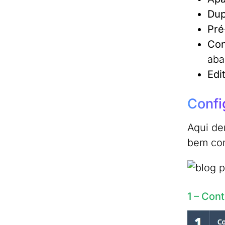
Dup
Pré
Con
aba
Edi
Confi
Aqui de
bem com
1 – Con