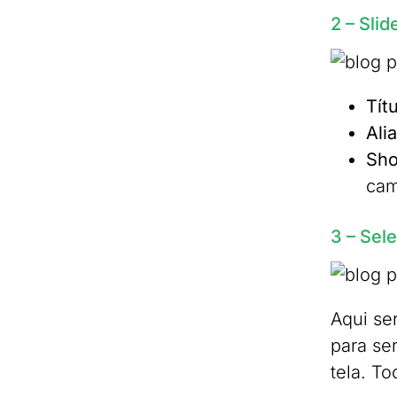
2 – Slid
Tít
Ali
Sho
cam
3 – Sele
Aqui se
para se
tela. T