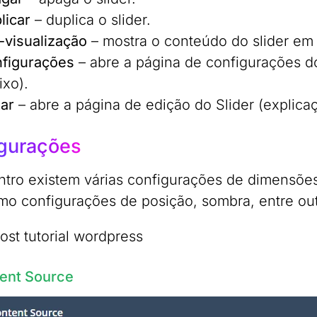
licar
– duplica o slider.
-visualização
– mostra o conteúdo do slider em 
figurações
– abre a página de configurações do
ixo).
tar
– abre a página de edição do Slider (explica
gurações
ntro existem várias configurações de dimensõe
o configurações de posição, sombra, entre out
tent Source