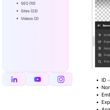
SEO (10)
Sites (23)
Vídeos (2)
ID
–
No
Emb
Exp
Apa