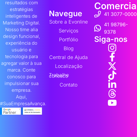
resultados com
Comercia
estratégias
Navegue
41 3077-0000
inteligentes de
Sobre a Evonline
Marketing Digital.
41 98796-
Nosso time alia
Serviços
9378
design funcional,
Siga-nos
Portfólio
experiência do
Blog
usuário e
tecnologia para
Central de Ajuda
agregar valor à sua
Localização
marca. Conte
Trabalhe
conosco
conosco para
impulsionar sua
Contato
empresa.
Aqui,
#SuaEmpresaAvança.