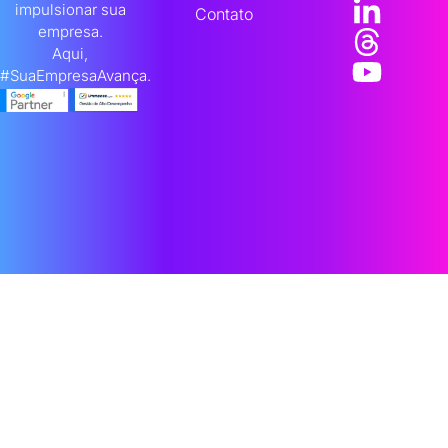
impulsionar sua
Contato
empresa.
Aqui,
#SuaEmpresaAvança.