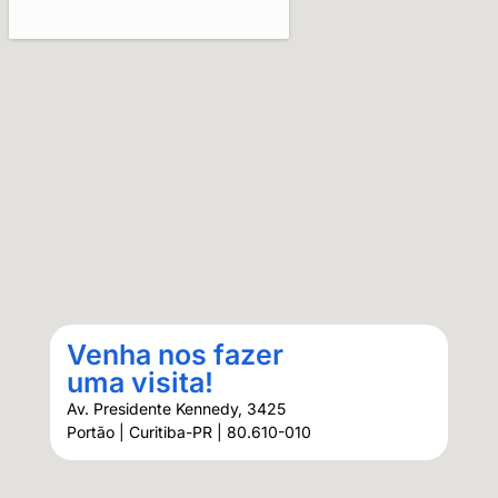
Venha nos fazer
uma visita!
Av. Presidente Kennedy, 3425
Portão | Curitiba-PR | 80.610-010