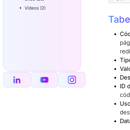
Vídeos (2)
Tabe
Cód
pág
red
Tip
Val
Des
ID 
cód
Uso
des
Dat