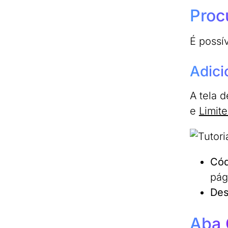
Proc
É possí
Adic
A tela 
e
Limit
Cód
pág
Des
Aba 