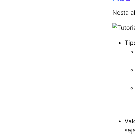
Nesta a
Tip
Val
sej