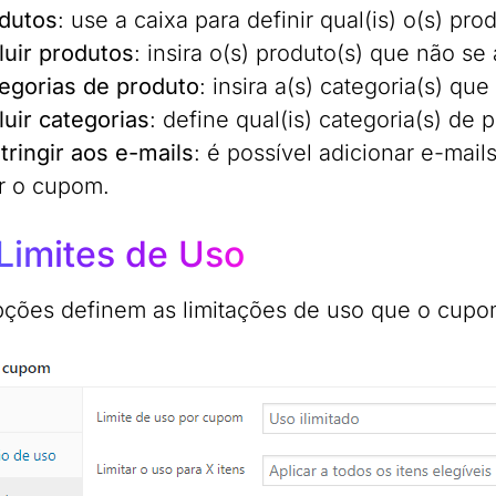
dutos
: use a caixa para definir qual(is) o(s) pr
luir produtos
: insira o(s) produto(s) que não s
egorias de produto
: insira a(s) categoria(s) qu
luir categorias
: define qual(is) categoria(s) de
tringir aos e-mails
: é possível adicionar e-mai
r o cupom.
Limites de Uso
pções definem as limitações de uso que o cupom