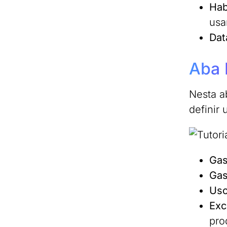
Habi
usa
Dat
Aba 
Nesta a
definir
Gas
Gas
Uso
Exc
pro