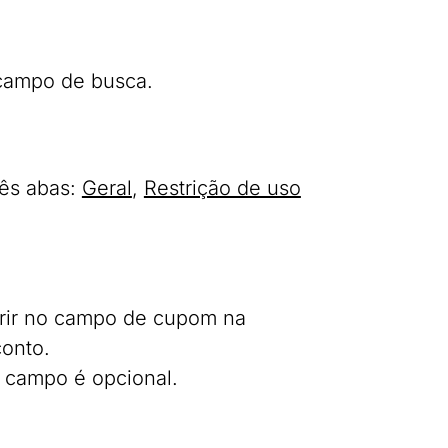
 campo de busca.
rês abas:
Geral
,
Restrição de uso
serir no campo de cupom na
conto.
e campo é opcional.