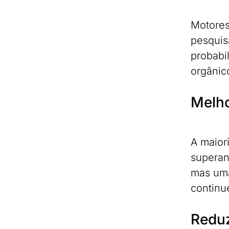
Motores
pesquisa
probabi
orgânic
Melho
A maior
superan
mas uma
continu
Reduz