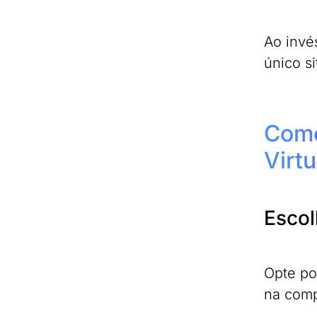
Ao invé
único s
Como
Virtu
Escol
Opte po
na comp