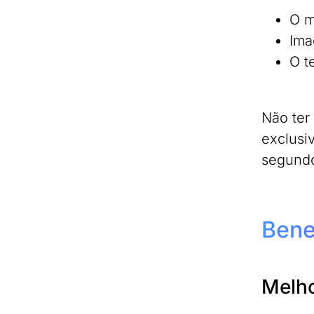
O m
Ima
O t
Não ter
exclusi
segundo
Bene
Melho