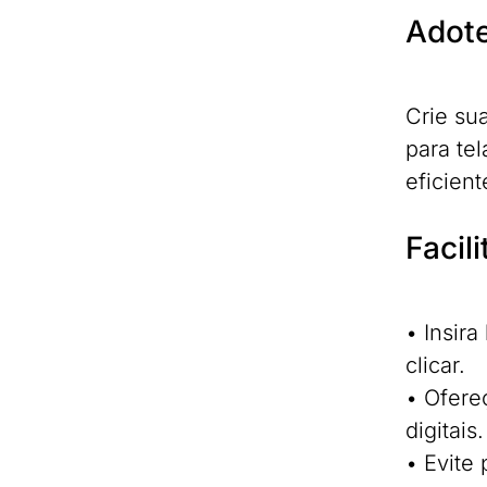
Adote
Crie su
para te
eficient
Facil
• Insir
clicar.
• Ofere
digitais.
• Evite