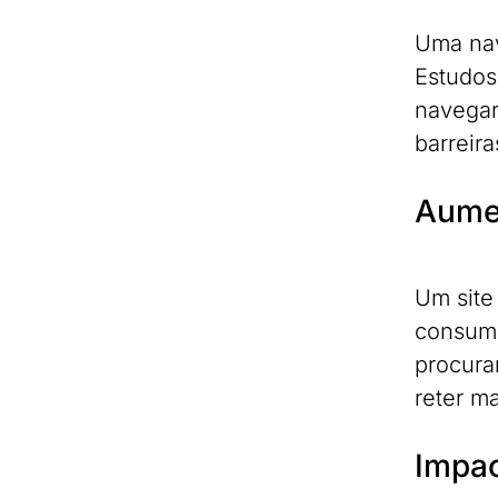
Uma nave
Estudos
navegar
barreir
Aume
Um site
consumi
procura
reter ma
Impac