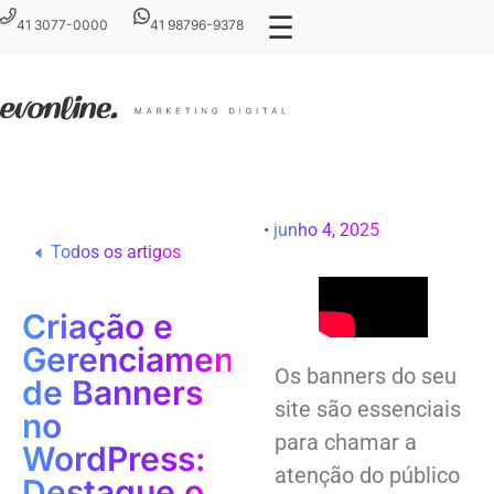
☰
41 3077-0000
41 98796-9378
•
junho 4, 2025
Todos os artigos
Criação e
Gerenciamento
Os banners do seu
de Banners
site são essenciais
no
para chamar a
WordPress:
atenção do público
Destaque o