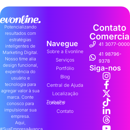
Contato
Potencializando
resultados com
Comercia
estratégias
Navegue
41 3077-0000
inteligentes de
Sobre a Evonline
Marketing Digital.
41 98796-
Nosso time alia
Serviços
9378
design funcional,
Siga-nos
Portfólio
experiência do
Blog
usuário e
tecnologia para
Central de Ajuda
agregar valor à sua
Localização
marca. Conte
Trabalhe
conosco
conosco para
impulsionar sua
Contato
empresa.
Aqui,
#SuaEmpresaAvança.