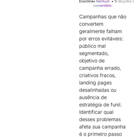
Evonline
Nenhum
16 de julho d
comentário
Campanhas que não
convertem
geralmente falham
por erros evitáveis:
público mal
segmentado,
objetivo de
campanha errado,
criativos fracos,
landing pages
desalinhadas ou
ausência de
estratégia de funil.
Identificar qual
desses problemas
afeta sua campanha
é o primeiro passo