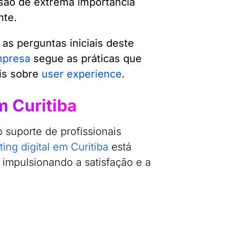
 são de extrema importância
nte.
as perguntas iniciais deste
mpresa
segue as práticas que
ais sobre
user experience
.
m Curitiba
 suporte de profissionais
ing digital em Curitiba
está
, impulsionando a satisfação e a