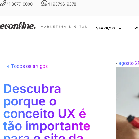
41 3077-0000
41 98796-9378
SERVIÇOS
P
•
agosto 2
Todos os artigos
Descubra
porque o
conceito UX é
tão importante
para o site da