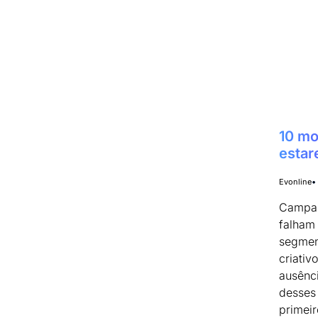
10 mo
estar
Evonline
Campan
falham 
segmen
criativ
ausênci
desses
primeir