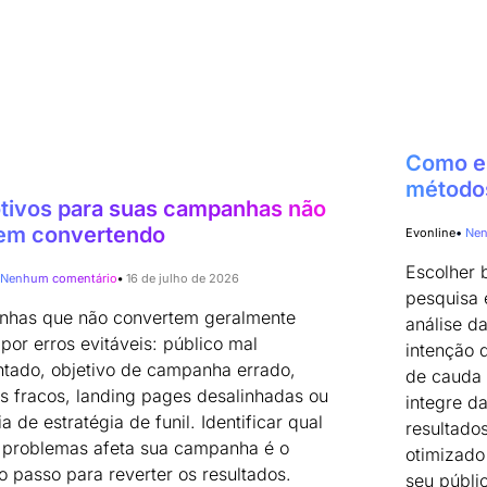
Como es
métodos
tivos para suas campanhas não
em convertendo
Evonline
Nen
Escolher
Nenhum comentário
16 de julho de 2026
pesquisa 
has que não convertem geralmente
análise d
por erros evitáveis: público mal
intenção 
tado, objetivo de campanha errado,
de cauda 
os fracos, landing pages desalinhadas ou
integre d
a de estratégia de funil. Identificar qual
resultados
 problemas afeta sua campanha é o
otimizado
o passo para reverter os resultados.
seu públi