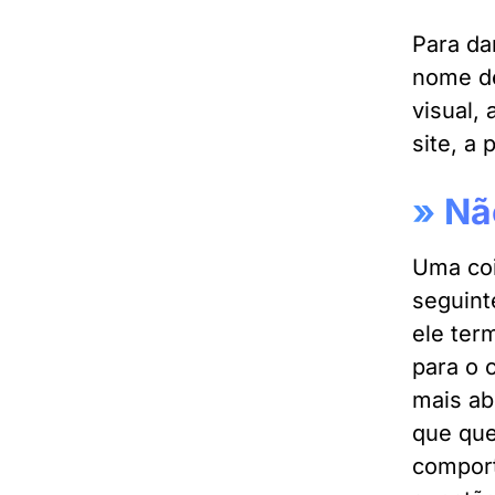
Para da
nome d
visual,
site, a
»
Nã
Uma coi
seguint
ele ter
para o 
mais ab
que que
comport