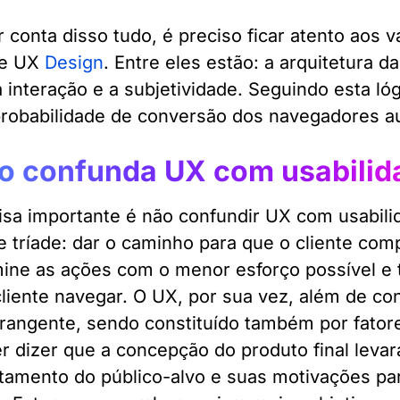
r conta disso tudo, é preciso ficar atento aos 
e UX
Design
. Entre eles estão: a arquitetura d
 a interação e a subjetividade. Seguindo esta 
 probabilidade de conversão dos navegadores 
o confunda UX com usabilid
sa importante é não confundir UX com usabili
e tríade: dar o caminho para que o cliente com
mine as ações com o menor esforço possível e t
cliente navegar. O UX, por sua vez, além de con
rangente, sendo constituído também por fatore
r dizer que a concepção do produto final leva
amento do público-alvo e suas motivações par