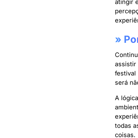
atingir 
percepç
experiê
»
Po
Continu
assisti
festiva
será nã
A lógic
ambient
experiê
todas a
coisas.