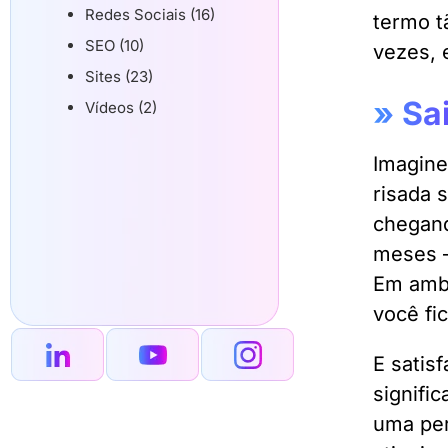
Redes Sociais (16)
termo t
SEO (10)
vezes, 
Sites (23)
»
Sa
Vídeos (2)
Imagine
risada 
chegand
meses
Em amba
você fi
E satis
signifi
uma per