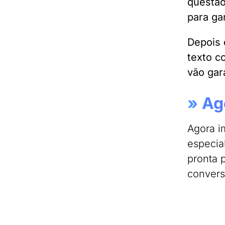
questão
para ga
Depois 
texto c
vão gar
»
Ag
Agora i
especia
pronta 
convers