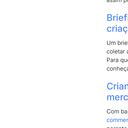
assim p
Brie
criaç
Um brie
coletar
Para qu
conheça
Cria
mer
Com bas
comme