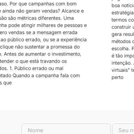
aso. Por que campanhas com bom
boa notíc
e ainda não geram vendas? Alcance e
estratégia
são são métricas diferentes. Uma
termos co
ha pode atingir milhares de pessoas e
construir
zero vendas se a mensagem errada
gera resul
ao público errado, ou se a experiência
métodos 
clique não sustentar a promessa do
escolha. 
. Antes de aumentar o investimento,
é tão imp
tender o que está travando os
intenção.
dos. 1. Público errado ou mal
virtuais”
tado Quando a campanha fala com
perto
s que