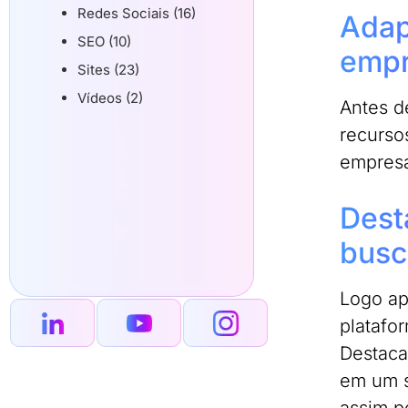
Redes Sociais (16)
Adap
SEO (10)
emp
Sites (23)
Vídeos (2)
Antes d
recurso
empres
Dest
busc
Logo ap
platafo
Destaca
em um s