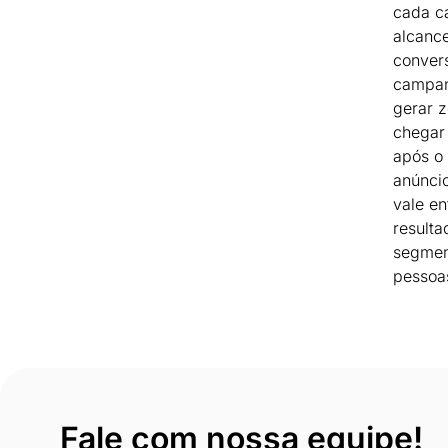
cada c
alcanc
conver
campan
gerar 
chegar 
após o 
anúncio
vale en
resulta
segmen
pessoa
Fale com nossa equipe!