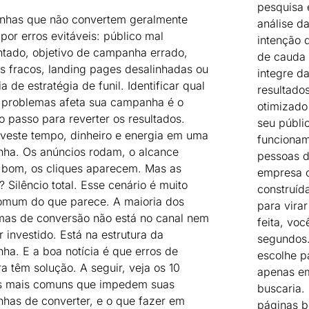
pesquisa 
has que não convertem geralmente
análise d
por erros evitáveis: público mal
intenção 
tado, objetivo de campanha errado,
de cauda 
os fracos, landing pages desalinhadas ou
integre d
a de estratégia de funil. Identificar qual
resultados
 problemas afeta sua campanha é o
otimizado
o passo para reverter os resultados.
seu públi
nveste tempo, dinheiro e energia em uma
funcionam
ha. Os anúncios rodam, o alcance
pessoas d
 bom, os cliques aparecem. Mas as
empresa o
 Silêncio total. Esse cenário é muito
construíd
omum do que parece. A maioria dos
para vira
mas de conversão não está no canal nem
feita, voc
r investido. Está na estrutura da
segundos.
a. E a boa notícia é que erros de
escolhe p
ra têm solução. A seguir, veja os 10
apenas em
s mais comuns que impedem suas
buscaria.
has de converter, e o que fazer em
páginas b