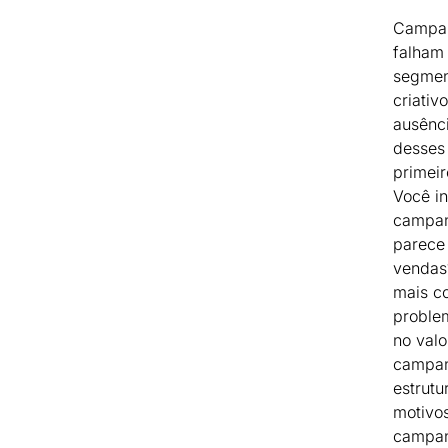
Campan
falham 
segmen
criativ
ausênci
desses
primeir
Você i
campan
parece
vendas?
mais c
proble
no valo
campanh
estrutu
motivo
campan