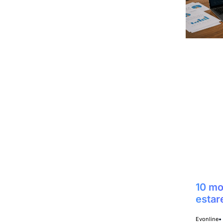
10 mo
estar
Evonline