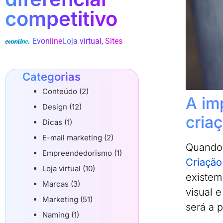
competitivo
Evonline
Loja virtual
,
Sites
Categorias
Conteúdo (2)
A im
Design (12)
criaç
Dicas (1)
E-mail marketing (2)
Quando
Empreendedorismo (1)
Criação
Loja virtual (10)
existem
Marcas (3)
visual 
Marketing (51)
será a 
Naming (1)