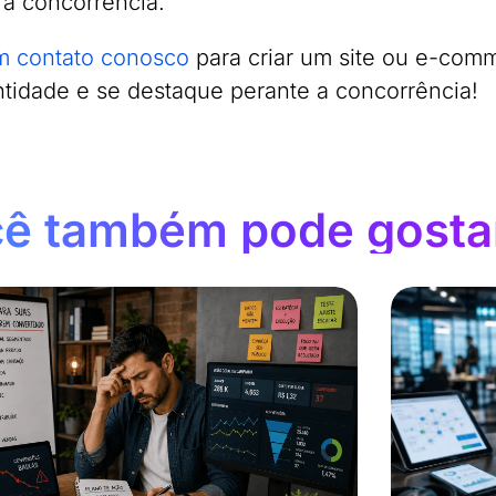
 a concorrência.
m contato conosco
para criar um site ou e-comm
ntidade e se destaque perante a concorrência!
ê também pode gosta