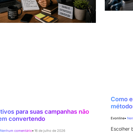
Como es
métodos
tivos para suas campanhas não
em convertendo
Evonline
Nen
Escolher
Nenhum comentário
16 de julho de 2026