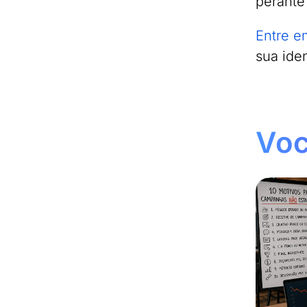
perante
Entre e
sua ide
Voc