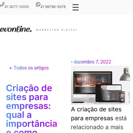
☰
41 3077-0000
41 98796-9378
•
dezembro 7, 2022
Todos os artigos
Criação de
sites para
empresas:
A criação de sites
qual a
para empresas
está
importância
relacionado a mais
e como