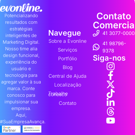
Contato
Potencializando
resultados com
Comercia
estratégias
Navegue
41 3077-0000
inteligentes de
Sobre a Evonline
Marketing Digital.
41 98796-
Nosso time alia
Serviços
9378
design funcional,
Siga-nos
Portfólio
experiência do
Blog
usuário e
tecnologia para
Central de Ajuda
agregar valor à sua
Localização
marca. Conte
Trabalhe
conosco
conosco para
impulsionar sua
Contato
empresa.
Aqui,
#SuaEmpresaAvança.