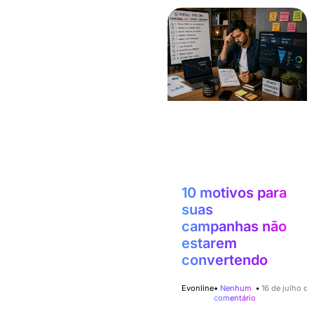
10 motivos para
suas
campanhas não
estarem
convertendo
Evonline
Nenhum
16 de julho d
comentário