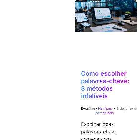
Como escolher
palavras-chave:
8 métodos
infalíveis
Evonline
Nenhum
2 de julho de
comentário
Escolher boas
palavras-chave
começa com