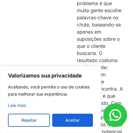
problema é que
muita gente escolhe
palavras-chave no
chute, baseando-se
apenas em
suposições sobre o
que o cliente
buscaria. O
resultado costuma
ser frustrante:
páginas bem
Valorizamos sua privacidade
escritas que
Aceitando, você permite o uso de cookies 
ninguém encontra. A
para melhorar sua experiência.
boa notícia é que
existe método. Com
Leia mais
as estratégias
certas, dá para
Rejeitar
Aceitar
identificar os termos
com maior potencial