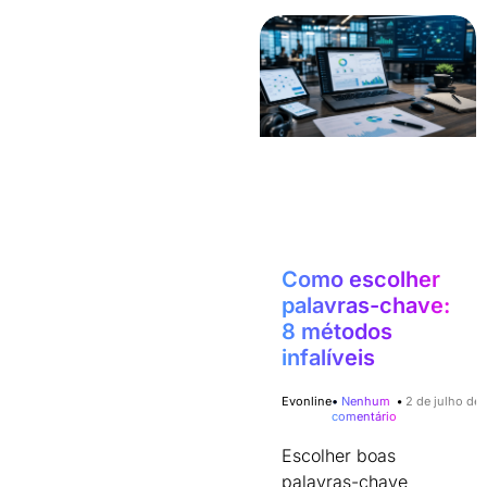
Como escolher
palavras-chave:
8 métodos
infalíveis
Evonline
Nenhum
2 de julho de
comentário
Escolher boas
palavras-chave