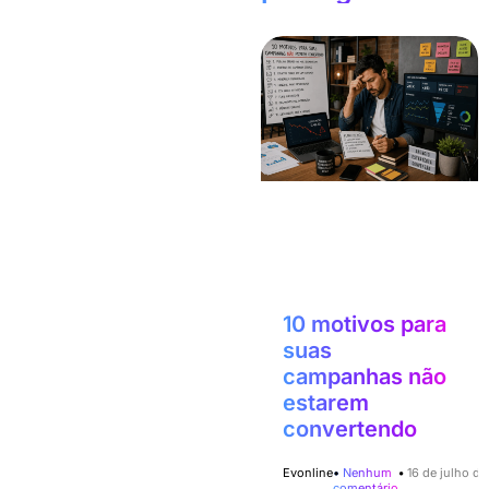
10 motivos para
suas
campanhas não
estarem
convertendo
Evonline
Nenhum
16 de julho d
comentário