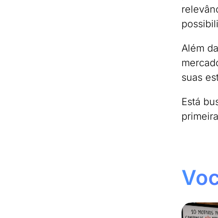
relevân
possibi
Além da
mercado
suas es
Está bu
primeir
Voc