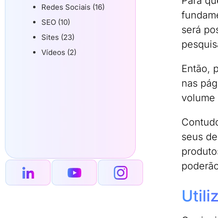
Para qu
Redes Sociais (16)
fundame
SEO (10)
será po
Sites (23)
pesquis
Vídeos (2)
Então, 
nas pág
volume 
Contudo
seus de
produto
poderão
Util