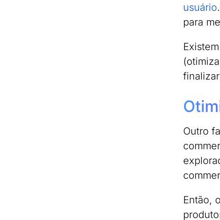
usuário
para me
Existem
(otimiz
finaliz
Otim
Outro f
commerc
explora
commer
Então, 
produto