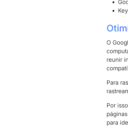
Goo
Key
Otim
O Goog
computa
reunir 
compatí
Para ra
rastrea
Por iss
páginas
para ide