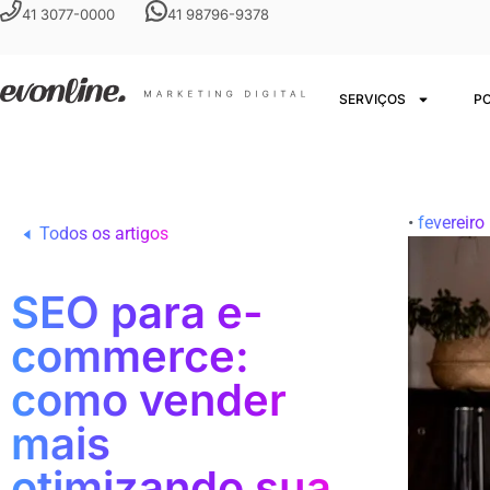
41 3077-0000
41 98796-9378
SERVIÇOS
P
•
fevereiro
Todos os artigos
SEO para e-
commerce:
como vender
mais
otimizando sua