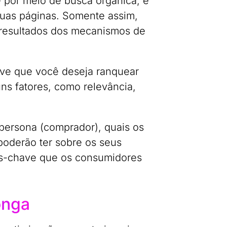
 por meio de busca orgânica, é
suas páginas. Somente assim,
 resultados dos mecanismos de
have que você deseja ranquear
ns fatores, como relevância,
persona (comprador), quais os
poderão ter sobre os seus
ras-chave que os consumidores
onga