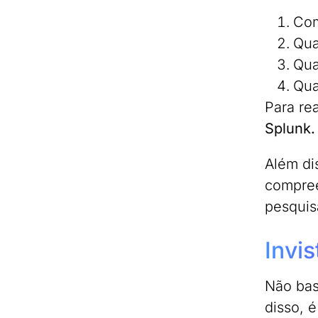
Com
Qua
Qua
Qua
Para rea
Splunk.
Além di
compree
pesquis
Invi
Não bas
disso, 