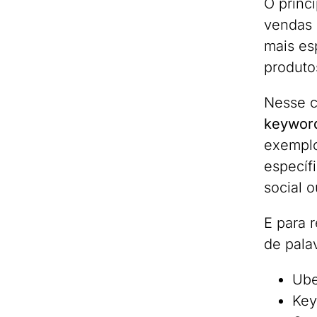
O princ
vendas 
mais es
produto
Nesse c
keywor
exemplo
específ
social 
E para 
de pala
Ube
Key